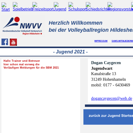
Herzlich Willkommen 
bei der Volleyballregion Hildesh
IMPRESSUM
SAMS-MITGLIEDERB
- Jugend 2021 - 
Hallo Trainer und Betreuer 
Dogan Caygecen
hier schon mal vorweg die 
Jugendwart
Vorläufigen Meldungen für die SBM 2021
Kanalstraße 13
31249 Hohenhameln
mobil: 0177 - 6430469
dogancaygecen@web.de