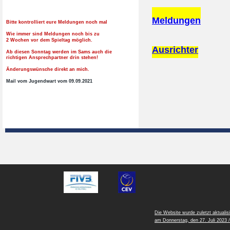
Meldungen
Bitte kontrolliert eure Meldungen noch mal
Wie immer sind Meldungen noch bis zu 
2 Wochen vor dem Spieltag möglich. 
Ausrichter
Ab diesen Sonntag werden im Sams auch die 
richtigen Ansprechpartner drin stehen!
Änderungswünsche direkt an mich. 
Mail vom Jugendwart vom 09.09.2021
Die Website wurde zuletzt aktualisi
am Donnerstag, den 27. Juli 2023 /
13:52 Uhr